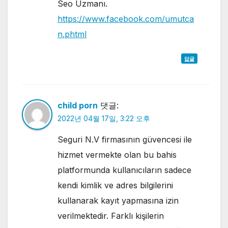
Seo Uzmanı.
https://www.facebook.com/umutca
n.phtml
답글
child porn
댓글:
2022년 04월 17일, 3:22 오후
Seguri N.V firmasının güvencesi ile
hizmet vermekte olan bu bahis
platformunda kullanıcıların sadece
kendi kimlik ve adres bilgilerini
kullanarak kayıt yapmasına izin
verilmektedir. Farklı kişilerin