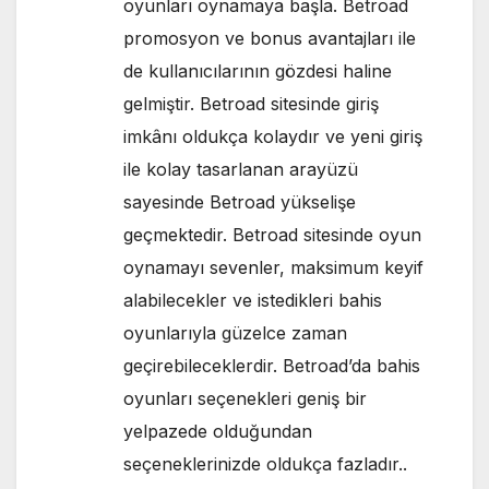
oyunları oynamaya başla. Betroad
promosyon ve bonus avantajları ile
de kullanıcılarının gözdesi haline
gelmiştir. Betroad sitesinde giriş
imkânı oldukça kolaydır ve yeni giriş
ile kolay tasarlanan arayüzü
sayesinde Betroad yükselişe
geçmektedir. Betroad sitesinde oyun
oynamayı sevenler, maksimum keyif
alabilecekler ve istedikleri bahis
oyunlarıyla güzelce zaman
geçirebileceklerdir. Betroad’da bahis
oyunları seçenekleri geniş bir
yelpazede olduğundan
seçeneklerinizde oldukça fazladır..