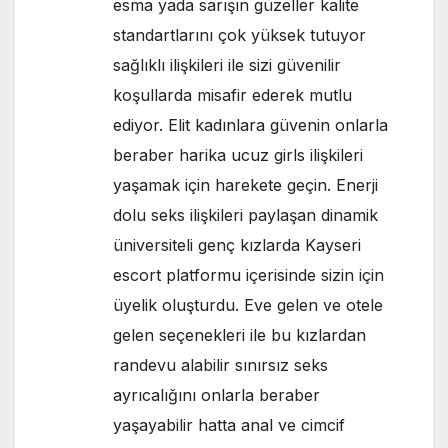
esma yada sarışın güzeller kalite
standartlarını çok yüksek tutuyor
sağlıklı ilişkileri ile sizi güvenilir
koşullarda misafir ederek mutlu
ediyor. Elit kadınlara güvenin onlarla
beraber harika ucuz girls ilişkileri
yaşamak için harekete geçin. Enerji
dolu seks ilişkileri paylaşan dinamik
üniversiteli genç kızlarda Kayseri
escort platformu içerisinde sizin için
üyelik oluşturdu. Eve gelen ve otele
gelen seçenekleri ile bu kızlardan
randevu alabilir sınırsız seks
ayrıcalığını onlarla beraber
yaşayabilir hatta anal ve cimcif