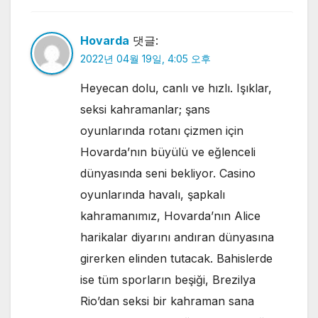
Hovarda
댓글:
2022년 04월 19일, 4:05 오후
Heyecan dolu, canlı ve hızlı. Işıklar,
seksi kahramanlar; şans
oyunlarında rotanı çizmen için
Hovarda’nın büyülü ve eğlenceli
dünyasında seni bekliyor. Casino
oyunlarında havalı, şapkalı
kahramanımız, Hovarda’nın Alice
harikalar diyarını andıran dünyasına
girerken elinden tutacak. Bahislerde
ise tüm sporların beşiği, Brezilya
Rio’dan seksi bir kahraman sana