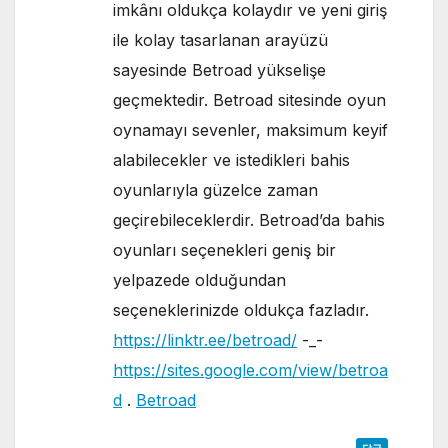
imkânı oldukça kolaydır ve yeni giriş
ile kolay tasarlanan arayüzü
sayesinde Betroad yükselişe
geçmektedir. Betroad sitesinde oyun
oynamayı sevenler, maksimum keyif
alabilecekler ve istedikleri bahis
oyunlarıyla güzelce zaman
geçirebileceklerdir. Betroad’da bahis
oyunları seçenekleri geniş bir
yelpazede olduğundan
seçeneklerinizde oldukça fazladır.
https://linktr.ee/betroad/
-_-
https://sites.google.com/view/betroa
d
.
Betroad