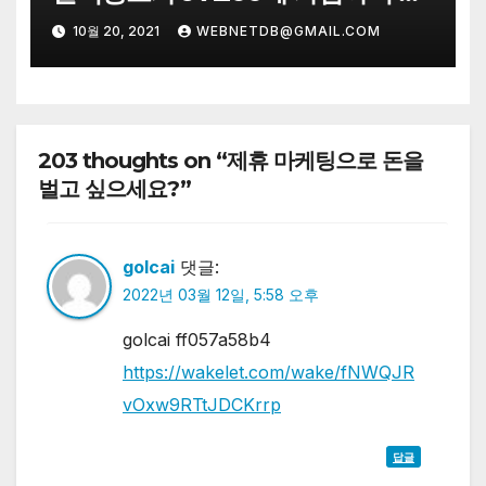
지털판매를 시도했으나,아직 한 건
10월 20, 2021
WEBNETDB@GMAIL.COM
도 판매를 성공하지 못했습니다. 어
떻게 첫 판매를 할수 있을까요?
203 thoughts on “제휴 마케팅으로 돈을
벌고 싶으세요?”
golcai
댓글:
2022년 03월 12일, 5:58 오후
golcai ff057a58b4
https://wakelet.com/wake/fNWQJR
vOxw9RTtJDCKrrp
답글