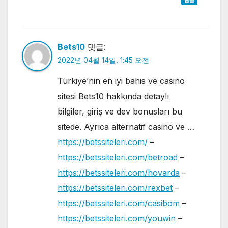
답글
Bets10
댓글:
2022년 04월 14일, 1:45 오전
Türkiye’nin en iyi bahis ve casino
sitesi Bets10 hakkında detaylı
bilgiler, giriş ve dev bonusları bu
sitede. Ayrıca alternatif casino ve …
https://betssiteleri.com/
–
https://betssiteleri.com/betroad
–
https://betssiteleri.com/hovarda
–
https://betssiteleri.com/rexbet
–
https://betssiteleri.com/casibom
–
https://betssiteleri.com/youwin
–