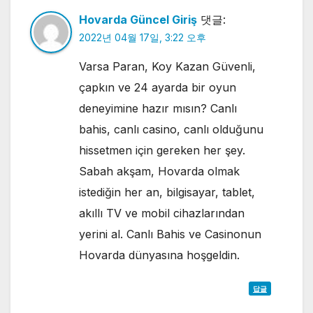
Hovarda Güncel Giriş
댓글:
2022년 04월 17일, 3:22 오후
Varsa Paran, Koy Kazan Güvenli,
çapkın ve 24 ayarda bir oyun
deneyimine hazır mısın? Canlı
bahis, canlı casino, canlı olduğunu
hissetmen için gereken her şey.
Sabah akşam, Hovarda olmak
istediğin her an, bilgisayar, tablet,
akıllı TV ve mobil cihazlarından
yerini al. Canlı Bahis ve Casinonun
Hovarda dünyasına hoşgeldin.
답글