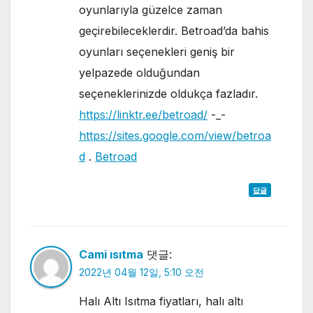
oyunlarıyla güzelce zaman
geçirebileceklerdir. Betroad’da bahis
oyunları seçenekleri geniş bir
yelpazede olduğundan
seçeneklerinizde oldukça fazladır.
https://linktr.ee/betroad/
-_-
https://sites.google.com/view/betroa
d
.
Betroad
답글
Cami ısıtma
댓글:
2022년 04월 12일, 5:10 오전
Halı Altı Isıtma fiyatları, halı altı