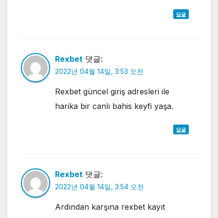
답글
Rexbet
댓글:
2022년 04월 14일, 3:53 오전
Rexbet güncel giriş adresleri ile
harika bir canlı bahis keyfi yaşa.
답글
Rexbet
댓글:
2022년 04월 14일, 3:54 오전
Ardından karşına rexbet kayıt