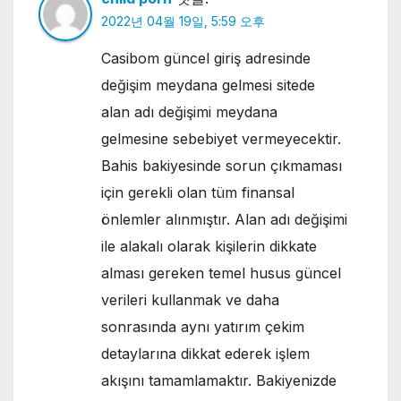
2022년 04월 19일, 5:59 오후
Casibom güncel giriş adresinde
değişim meydana gelmesi sitede
alan adı değişimi meydana
gelmesine sebebiyet vermeyecektir.
Bahis bakiyesinde sorun çıkmaması
için gerekli olan tüm finansal
önlemler alınmıştır. Alan adı değişimi
ile alakalı olarak kişilerin dikkate
alması gereken temel husus güncel
verileri kullanmak ve daha
sonrasında aynı yatırım çekim
detaylarına dikkat ederek işlem
akışını tamamlamaktır. Bakiyenizde