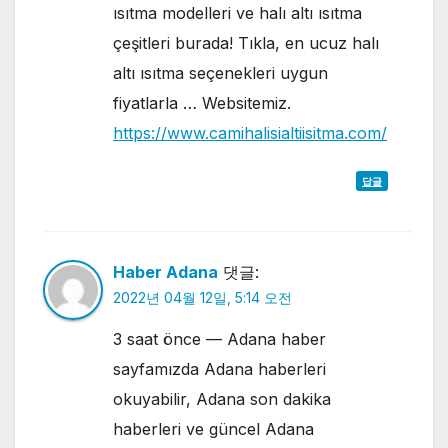
ısıtma modelleri ve halı altı ısıtma
çeşitleri burada! Tıkla, en ucuz halı
altı ısıtma seçenekleri uygun
fiyatlarla … Websitemiz.
https://www.camihalisialtiisitma.com/
답글
Haber Adana
댓글:
2022년 04월 12일, 5:14 오전
3 saat önce — Adana haber
sayfamızda Adana haberleri
okuyabilir, Adana son dakika
haberleri ve güncel Adana