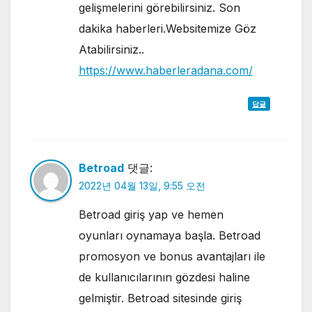
gelişmelerini görebilirsiniz. Son
dakika haberleri.Websitemize Göz
Atabilirsiniz..
https://www.haberleradana.com/
답글
Betroad
댓글:
2022년 04월 13일, 9:55 오전
Betroad giriş yap ve hemen
oyunları oynamaya başla. Betroad
promosyon ve bonus avantajları ile
de kullanıcılarının gözdesi haline
gelmiştir. Betroad sitesinde giriş