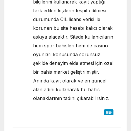
bilgilerini kullanarak kayıt yaptığı
fark edilen kişilerin tespit edilmesi
durumunda CIL lisans verisi ile
korunan bu site hesabı kalıcı olarak
askıya alacaktır. Sitede kullanıcıların
hem spor bahisleri hem de casino
oyunları konusunda sorunsuz
şekilde deneyim elde etmesi için özel
bir bahis market geliştirilmiştir.
Anında kayıt olarak ve en güncel
alan adını kullanarak bu bahis
olanaklarının tadını çıkarabilirsiniz.
답글