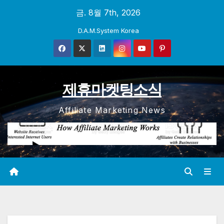
Skip
금. 8월 7th, 2026
to
D.A.M.System Korea
content
제휴마켓팅소식
Affiliate Marketing News