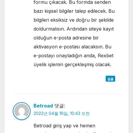
formu çıkacak. Bu formda senden
bazı kişisel bilgiler talep edilecek. Bu
bilgileri eksiksiz ve doğru bir şekilde
doldurmalısın. Ardından siteye kayıt
olduğun e-posta adresine bir
aktivasyon e-postası alacaksın. Bu
e-postayı onayladığın anda, Rexbet
üyelik işlemin gerçekleşmiş olacak.
답글
Betroad
댓글:
2022년 04월 16일, 10:43 오전
Betroad giriş yap ve hemen