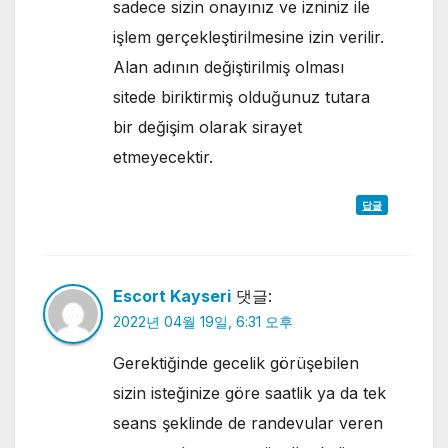
sadece sizin onayınız ve izniniz ile
işlem gerçekleştirilmesine izin verilir.
Alan adının değiştirilmiş olması
sitede biriktirmiş olduğunuz tutara
bir değişim olarak sirayet
etmeyecektir.
답글
Escort Kayseri
댓글:
2022년 04월 19일, 6:31 오후
Gerektiğinde gecelik görüşebilen
sizin isteğinize göre saatlik ya da tek
seans şeklinde de randevular veren