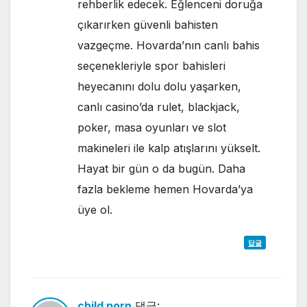
rehberlik edecek. Eğlenceni doruğa
çıkarırken güvenli bahisten
vazgeçme. Hovarda’nın canlı bahis
seçenekleriyle spor bahisleri
heyecanını dolu dolu yaşarken,
canlı casino’da rulet, blackjack,
poker, masa oyunları ve slot
makineleri ile kalp atışlarını yükselt.
Hayat bir gün o da bugün. Daha
fazla bekleme hemen Hovarda’ya
üye ol.
답글
child porn
댓글: