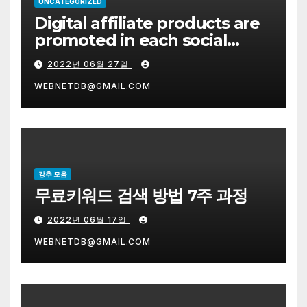
UNCATEGORIZED
Digital affiliate products are
promoted in each social
network system on the right.
2022년 06월 27일
WEBNETDB@GMAIL.COM
강추 모음
무료키워드 검색 방법 7주 과정
2022년 06월 17일
WEBNETDB@GMAIL.COM