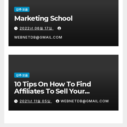
강추 모음
Marketing School
2022년 06월 17일
WEBNETDB@GMAIL.COM
강추 모음
10 Tips On How To Find
Affiliates To Sell Your
Products
2021년 11월 05일
WEBNETDB@GMAIL.COM