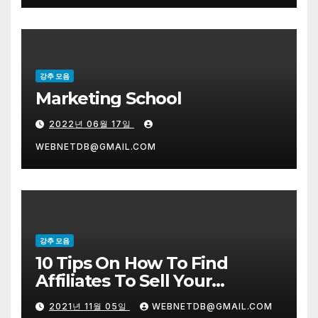
강추 모음
Marketing School
2022년 06월 17일
WEBNETDB@GMAIL.COM
강추 모음
10 Tips On How To Find
Affiliates To Sell Your
Products
2021년 11월 05일
WEBNETDB@GMAIL.COM