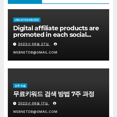
UNCATEGORIZED
Digital affiliate products are
promoted in each social
network system on the right.
2022년 06월 27일
WEBNETDB@GMAIL.COM
강추 모음
무료키워드 검색 방법 7주 과정
2022년 06월 17일
WEBNETDB@GMAIL.COM