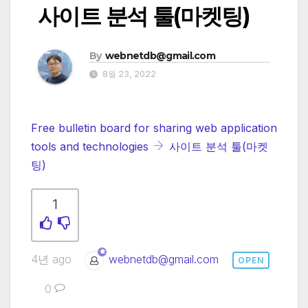
사이트 분석 툴(마켓팅)
By
webnetdb@gmail.com
8월 23, 2022
Free bulletin board for sharing web application
tools and technologies
사이트 분석 툴(마켓
팅)
1
4년 ago
webnetdb@gmail.com
OPEN
0