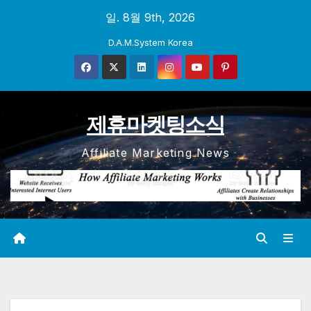
Skip
일. 8월 9th, 2026
to
D.A.M.System Korea
content
제휴마켓팅소식
Affiliate Marketing News