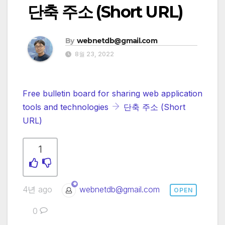
단축 주소 (Short URL)
By
webnetdb@gmail.com
8월 23, 2022
Free bulletin board for sharing web application
tools and technologies
단축 주소 (Short
URL)
1
4년 ago
webnetdb@gmail.com
OPEN
0