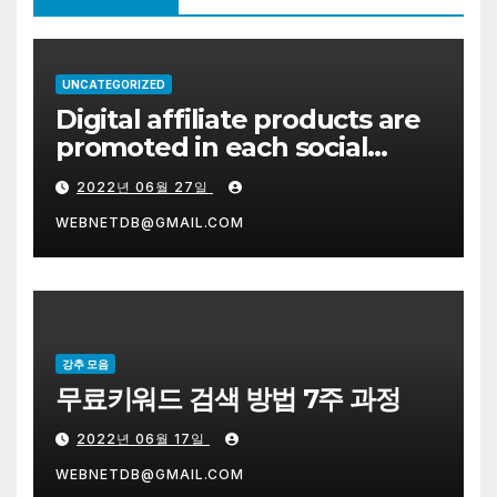
UNCATEGORIZED
Digital affiliate products are
promoted in each social
network system on the right.
2022년 06월 27일
WEBNETDB@GMAIL.COM
강추 모음
무료키워드 검색 방법 7주 과정
2022년 06월 17일
WEBNETDB@GMAIL.COM