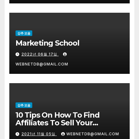
강추 모음
Marketing School
2022년 06월 17일
WEBNETDB@GMAIL.COM
강추 모음
10 Tips On How To Find
Affiliates To Sell Your
Products
2021년 11월 05일
WEBNETDB@GMAIL.COM