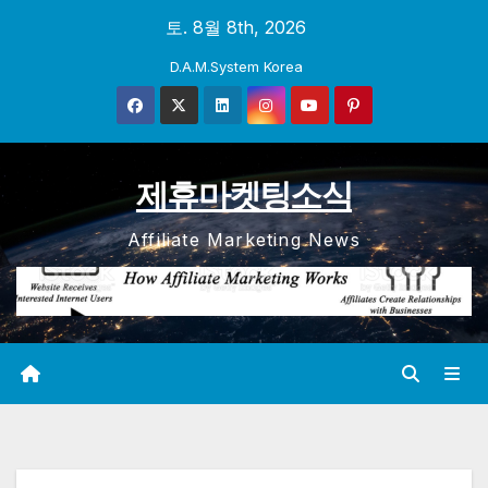
Skip
토. 8월 8th, 2026
to
D.A.M.System Korea
content
제휴마켓팅소식
Affiliate Marketing News