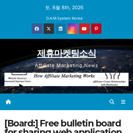
Skip
토. 8월 8th, 2026
to
D.A.M.System Korea
content
제휴마켓팅소식
Affiliate Marketing News
[Board:]
Free bulletin board
for sharing web application