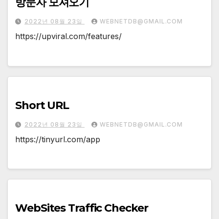
방문자 모셔오기
2022년 08월 23일
WEBNETDB@GMAIL.COM
https://upviral.com/features/
Short URL
2022년 08월 23일
WEBNETDB@GMAIL.COM
https://tinyurl.com/app
WebSites Traffic Checker