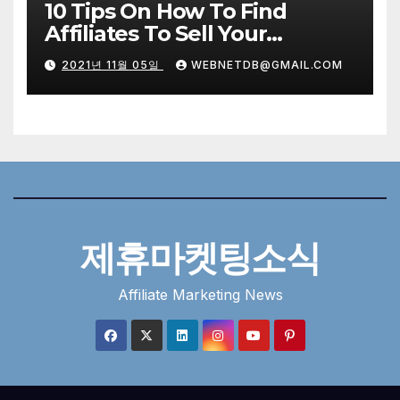
10 Tips On How To Find
Affiliates To Sell Your
Products
2021년 11월 05일
WEBNETDB@GMAIL.COM
제휴마켓팅소식
Affiliate Marketing News