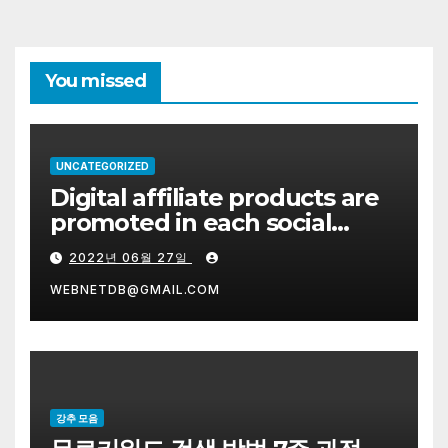
You missed
UNCATEGORIZED
Digital affiliate products are
promoted in each social
network system on the right.
2022년 06월 27일
WEBNETDB@GMAIL.COM
강추 모음