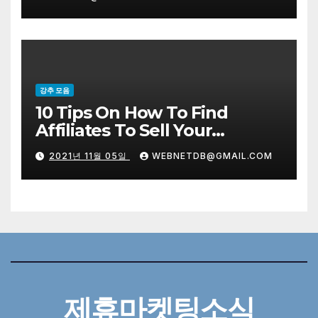
강추 모음
10 Tips On How To Find
Affiliates To Sell Your
Products
2021년 11월 05일
WEBNETDB@GMAIL.COM
제휴마켓팅소식