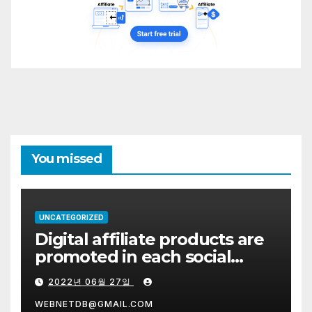
You missed
UNCATEGORIZED
Digital affiliate products are
promoted in each social
network system on the right.
2022년 06월 27일
WEBNETDB@GMAIL.COM