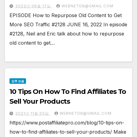
2022년 06월 17일
WEBNETDB@GMAIL.COM
EPISODE How to Repurpose Old Content to Get
More SEO Traffic #2128 JUNE 16, 2022 In episode
#2128, Neil and Eric talk about how to repurpose
old content to get…
강추 모음
10 Tips On How To Find Affiliates To
Sell Your Products
2021년 11월 05일
WEBNETDB@GMAIL.COM
https://www.postaffiliatepro.com/blog/10-tips-on-
how-to-find-affiliates-to-sell-your-products/ Make