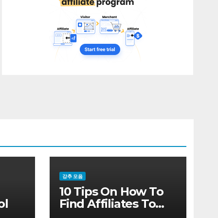
강추 모음
10 Tips On How To
ol
Find Affiliates To
Sell Your Products