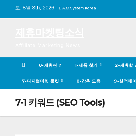
Skip
토. 8월 8th, 2026
D.A.M.System Korea
to
content
제휴마켓팅소식
Affiliate Marketing News
0-제휴란 ?
1-제품 찿기
2-제휴할
7-디지털마켓 툴킷
8-강추 모음
9-실적데
7-1 키워드 (SEO Tools)