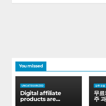
You missed
UNCATEGORIZED
강추 모음
Digital affiliate
무료
products are
주 
promoted in each